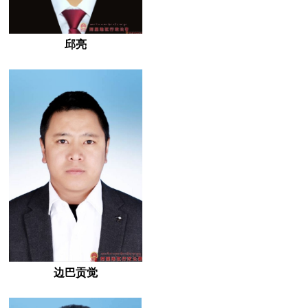
邱亮
边巴贡觉