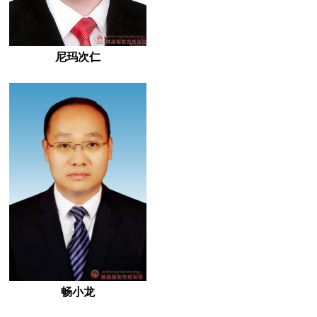
尼玛次仁
畅小龙